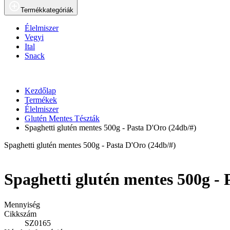
Termékkategóriák
Élelmiszer
Vegyi
Ital
Snack
Kezdőlap
Termékek
Élelmiszer
Glutén Mentes Tészták
Spaghetti glutén mentes 500g - Pasta D'Oro (24db/#)
Spaghetti glutén mentes 500g - Pasta D'Oro (24db/#)
Spaghetti glutén mentes 500g - 
Mennyiség
Cikkszám
SZ0165