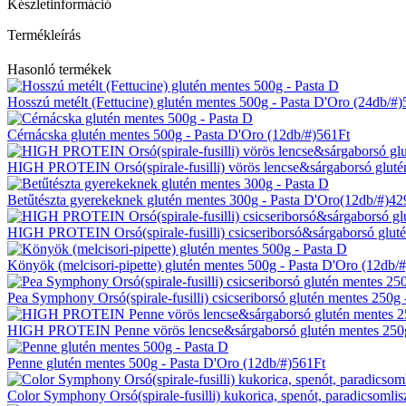
Készletinformáció
Termékleírás
Hasonló
termékek
Hosszú metélt (Fettucine) glutén mentes 500g - Pasta D'Oro (24db/#)
Cérnácska glutén mentes 500g - Pasta D'Oro (12db/#)
561
Ft
HIGH PROTEIN Orsó(spirale-fusilli) vörös lencse&sárgaborsó glutén
Betűtészta gyerekeknek glutén mentes 300g - Pasta D'Oro(12db/#)
42
HIGH PROTEIN Orsó(spirale-fusilli) csicseriborsó&sárgaborsó gluté
Könyök (melcisori-pipette) glutén mentes 500g - Pasta D'Oro (12db/#
Pea Symphony Orsó(spirale-fusilli) csicseriborsó glutén mentes 250g 
HIGH PROTEIN Penne vörös lencse&sárgaborsó glutén mentes 250g 
Penne glutén mentes 500g - Pasta D'Oro (12db/#)
561
Ft
Color Symphony Orsó(spirale-fusilli) kukorica, spenót, paradicsomlis