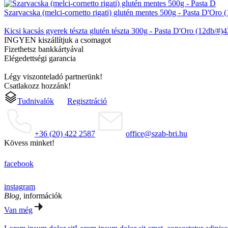
Szarvacska (melci-cornetto rigati) glutén mentes 500g - Pasta D'Oro 
Kicsi kacsás gyerek tészta glutén tészta 300g - Pasta D'Oro (12db/#)
4
INGYEN kiszállítjuk a csomagot
Fizethetsz bankkártyával
Elégedettségi garancia
Légy viszonteladó partnerünk!
Csatlakozz hozzánk!
Tudnivalók
Regisztráció
+36 (20) 422 2587
office@szab-bri.hu
Kövess minket!
facebook
instagram
Blog,
információk
Van még