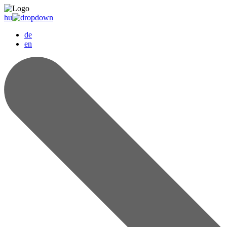
hu
de
en