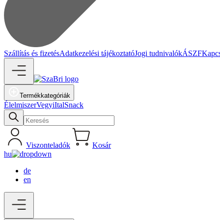
Szállítás és fizetés
Adatkezelési tájékoztató
Jogi tudnivalók
ÁSZF
Kapcs
Termékkategóriák
Élelmiszer
Vegyi
Ital
Snack
Viszonteladók
Kosár
hu
de
en