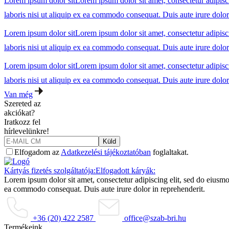
Lorem ipsum dolor sit
Lorem ipsum dolor sit amet, consectetur adipisc
laboris nisi ut aliquip ex ea commodo consequat. Duis aute irure dolor
Lorem ipsum dolor sit
Lorem ipsum dolor sit amet, consectetur adipisc
laboris nisi ut aliquip ex ea commodo consequat. Duis aute irure dolor
Lorem ipsum dolor sit
Lorem ipsum dolor sit amet, consectetur adipisc
laboris nisi ut aliquip ex ea commodo consequat. Duis aute irure dolor
Van még
Szereted az
akciókat?
Iratkozz fel
hírlevelünkre!
Küld
Elfogadom az
Adatkezelési tájékoztatóban
foglaltakat.
Kártyás fizetés szolgáltatója:
Elfogadott káryák:
Lorem ipsum dolor sit amet, consectetur adipiscing elit, sed do eiusmo
ea commodo consequat. Duis aute irure dolor in reprehenderit.
+36 (20) 422 2587
office@szab-bri.hu
Termékeink