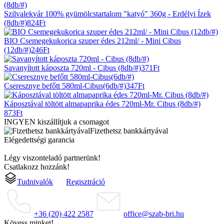
Szilvalekvár 100% gyümölcstartalom "katyó" 360g - Erdélyi Ízek
(8db/#)
824
Ft
BIO Csemegekukorica szuper édes 212ml/ - Mini Cibus
(12db/#)
246
Ft
Savanyított káposzta 720ml - Cibus (8db/#)
371
Ft
Cseresznye befőtt 580ml-Cibus(6db/#)
347
Ft
Káposztával töltött almapaprika édes 720ml-Mr. Cibus (8db/#)
873
Ft
INGYEN kiszállítjuk a csomagot
Fizethetsz bankkártyával
Elégedettségi garancia
Légy viszonteladó partnerünk!
Csatlakozz hozzánk!
Tudnivalók
Regisztráció
+36 (20) 422 2587
office@szab-bri.hu
Kövess minket!