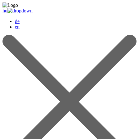
hu
de
en