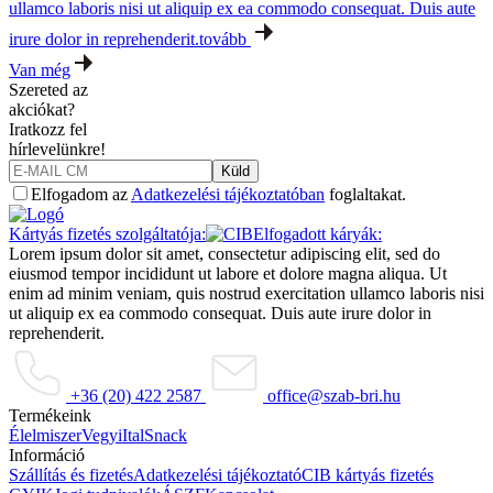
ullamco laboris nisi ut aliquip ex ea commodo consequat. Duis aute
irure dolor in reprehenderit.
tovább
Van még
Szereted az
akciókat?
Iratkozz fel
hírlevelünkre!
Küld
Elfogadom az
Adatkezelési tájékoztatóban
foglaltakat.
Kártyás fizetés szolgáltatója:
Elfogadott káryák:
Lorem ipsum dolor sit amet, consectetur adipiscing elit, sed do
eiusmod tempor incididunt ut labore et dolore magna aliqua. Ut
enim ad minim veniam, quis nostrud exercitation ullamco laboris nisi
ut aliquip ex ea commodo consequat. Duis aute irure dolor in
reprehenderit.
+36 (20) 422 2587
office@szab-bri.hu
Termékeink
Élelmiszer
Vegyi
Ital
Snack
Információ
Szállítás és fizetés
Adatkezelési tájékoztató
CIB kártyás fizetés