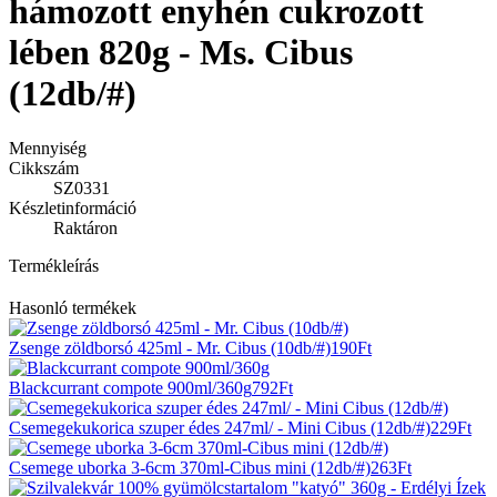
hámozott enyhén cukrozott
lében 820g - Ms. Cibus
(12db/#)
Mennyiség
Cikkszám
SZ0331
Készletinformáció
Raktáron
Termékleírás
Hasonló
termékek
Zsenge zöldborsó 425ml - Mr. Cibus (10db/#)
190
Ft
Blackcurrant compote 900ml/360g
792
Ft
Csemegekukorica szuper édes 247ml/ - Mini Cibus (12db/#)
229
Ft
Csemege uborka 3-6cm 370ml-Cibus mini (12db/#)
263
Ft