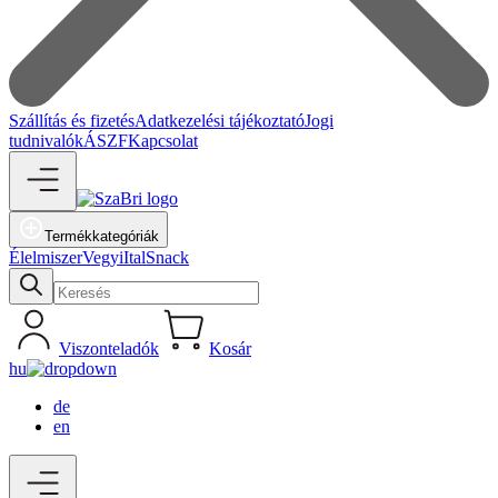
Szállítás és fizetés
Adatkezelési tájékoztató
Jogi
tudnivalók
ÁSZF
Kapcsolat
Termékkategóriák
Élelmiszer
Vegyi
Ital
Snack
Viszonteladók
Kosár
hu
de
en